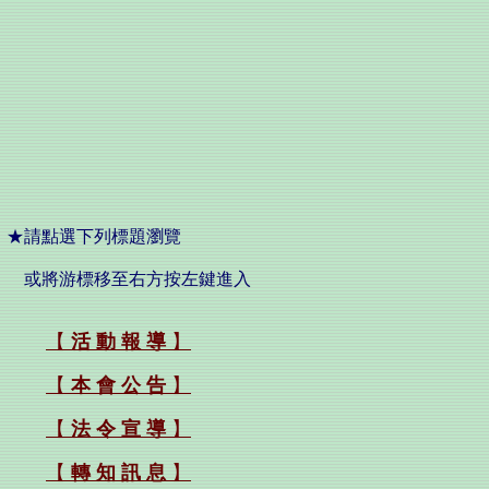
★請點選下列標題瀏覽
或將游標移至右方按左鍵進入
【
活 動 報 導
】
【
本 會 公 告
】
【
法 令 宣 導
】
【
轉 知 訊 息
】